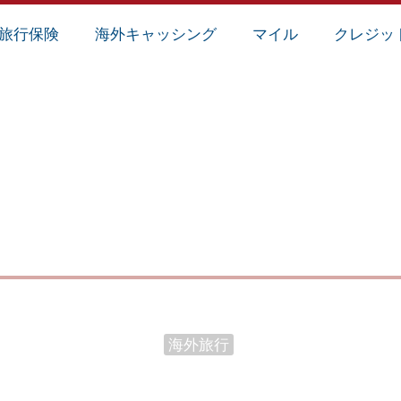
旅行保険
海外キャッシング
マイル
クレジッ
ツケースに鍵をかけてはダメ！？その理由と対策を解説し
海外旅行