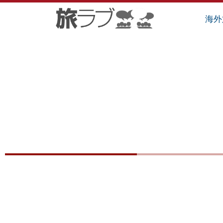
内
海外
容
を
ス
キ
ッ
プ
スー